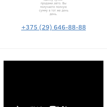
продажи.авто. Вы
получаете полную
сумму в тот же день
день.
+375 (29) 646-88-88