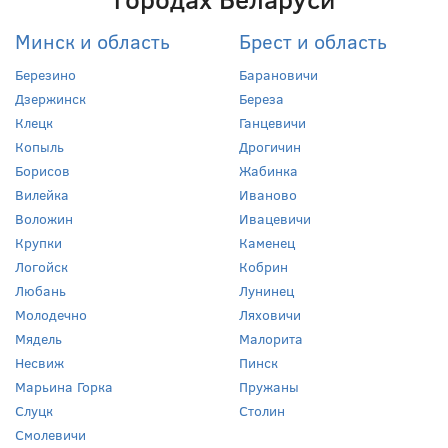
Минск и область
Брест и область
Березино
Барановичи
Дзержинск
Береза
Клецк
Ганцевичи
Копыль
Дрогичин
Борисов
Жабинка
Вилейка
Иваново
Воложин
Ивацевичи
Крупки
Каменец
Логойск
Кобрин
Любань
Лунинец
Молодечно
Ляховичи
Мядель
Малорита
Несвиж
Пинск
Марьина Горка
Пружаны
Слуцк
Столин
Смолевичи