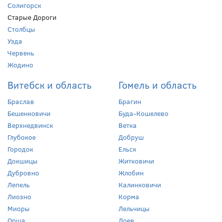
Солигорск
Старые Дороги
Столбцы
Узда
Червень
Жодино
Витебск и область
Гомель и область
Браслав
Брагин
Бешенковичи
Буда-Кошелево
Верхнедвинск
Ветка
Глубокое
Добруш
Городок
Ельск
Докшицы
Житковичи
Дубровно
Жлобин
Лепель
Калинковичи
Лиозно
Корма
Миоры
Лельчицы
Орша
Лоев