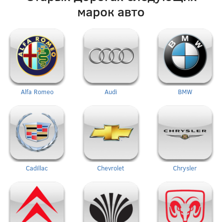
марок авто
Alfa Romeo
Audi
BMW
Cadillac
Chevrolet
Chrysler