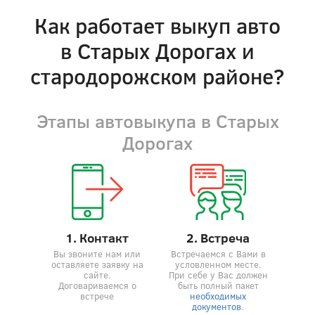
Как работает выкуп авто
в Старыx Дорогах и
стародорожском районе?
Этапы автовыкупа в Старыx
Дорогах
1. Контакт
2. Встреча
Вы звоните нам или
Встречаемся с Вами в
оставляете заявку на
условленном месте.
сайте.
При себе у Вас должен
Договариваемся о
быть полный пакет
встрече
необходимых
документов
.