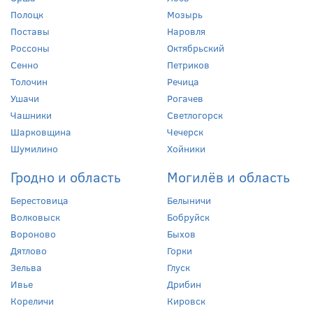
Полоцк
Мозырь
Поставы
Наровля
Россоны
Октябрьский
Сенно
Петриков
Толочин
Речица
Ушачи
Рогачев
Чашники
Светлогорск
Шарковщина
Чечерск
Шумилино
Хойники
Гродно и область
Могилёв и область
Берестовица
Белыничи
Волковыск
Бобруйск
Вороново
Быхов
Дятлово
Горки
Зельва
Глуск
Ивье
Дрибин
Кореличи
Кировск