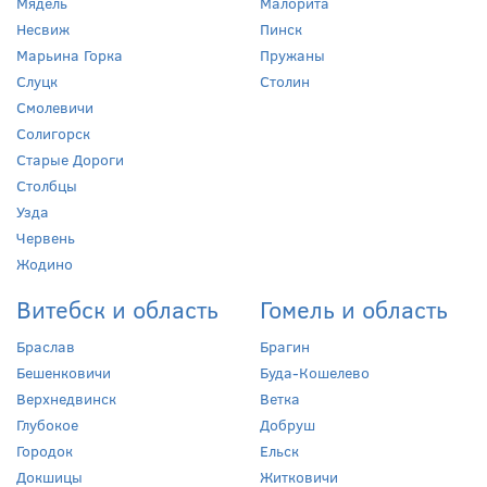
Мядель
Малорита
Несвиж
Пинск
Марьина Горка
Пружаны
Слуцк
Столин
Смолевичи
Солигорск
Старые Дороги
Столбцы
Узда
Червень
Жодино
Витебск и область
Гомель и область
Браслав
Брагин
Бешенковичи
Буда-Кошелево
Верхнедвинск
Ветка
Глубокое
Добруш
Городок
Ельск
Докшицы
Житковичи