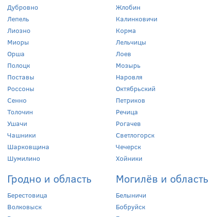
Дубровно
Жлобин
Лепель
Калинковичи
Лиозно
Корма
Миоры
Лельчицы
Орша
Лоев
Полоцк
Мозырь
Поставы
Наровля
Россоны
Октябрьский
Сенно
Петриков
Толочин
Речица
Ушачи
Рогачев
Чашники
Светлогорск
Шарковщина
Чечерск
Шумилино
Хойники
Гродно и область
Могилёв и область
Берестовица
Белыничи
Волковыск
Бобруйск