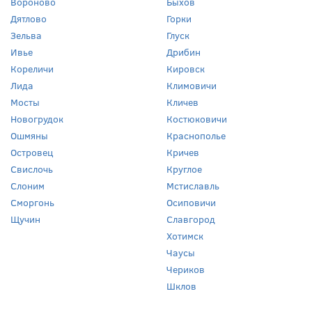
Вороново
Быхов
Дятлово
Горки
Зельва
Глуск
Ивье
Дрибин
Кореличи
Кировск
Лида
Климовичи
Мосты
Кличев
Новогрудок
Костюковичи
Ошмяны
Краснополье
Островец
Кричев
Свислочь
Круглое
Слоним
Мстиславль
Сморгонь
Осиповичи
Щучин
Славгород
Хотимск
Чаусы
Чериков
Шклов