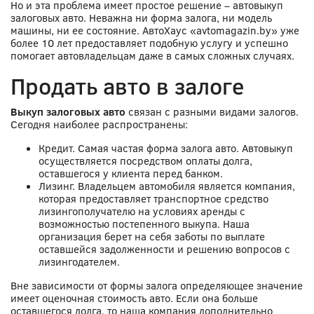
Но и эта проблема имеет простое решение – автовыкуп
залоговых авто. Неважна ни форма залога, ни модель
машины, ни ее состояние. АвтоХаус «avtomagazin.by» уже
более 10 лет предоставляет подобную услугу и успешно
помогает автовладельцам даже в самых сложных случаях.
Продать авто в залоге
Выкуп залоговых авто
связан с разными видами залогов.
Сегодня наиболее распространены:
Кредит. Самая частая форма залога авто. Автовыкуп
осуществляется посредством оплаты долга,
оставшегося у клиента перед банком.
Лизинг. Владельцем автомобиля является компания,
которая предоставляет транспортное средство
лизингополучателю на условиях аренды с
возможностью постепенного выкупа. Наша
организация берет на себя заботы по выплате
оставшейся задолженности и решению вопросов с
лизингодателем.
Вне зависимости от формы залога определяющее значение
имеет оценочная стоимость авто. Если она больше
оставшегося долга, то наша компания дополнительно